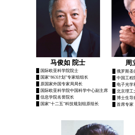
马俊如 院士
周
█ 国际欧亚科学院院士
█ 俄罗斯
█ 国家“863计划”专家组组长
█ 中国工程
█ 原国家外国专家局局长
█ 电子光
█ 国际欧亚科学院中国科学中心副主席
█ 北京理
█ 信息学院名誉院长
█ 博士生导
█ 国家“十二五”科技规划组原组长
█ 首席专家